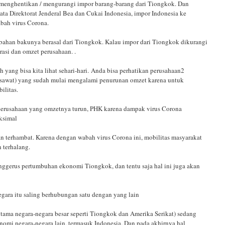
menghentikan / mengurangi impor barang-barang dari Tiongkok. Dan
ata Direktorat Jenderal Bea dan Cukai Indonesia, impor Indonesia ke
abah virus Corona.
g bahan bakunya berasal dari Tiongkok. Kalau impor dari Tiongkok dikurangi
erasi dan omzet perusahaan. .
 yang bisa kita lihat sehari-hari.
Anda bisa perhatikan perusahaan2
esawat) yang sudah mulai mengalami penurunan omzet karena untuk
ilitas.
erusahaan yang omzetnya turun, PHK karena dampak virus Corona
ksimal
akan terhambat. Karena dengan wabah virus Corona ini, mobilitas masyarakat
n terhalang.
nggerus pertumbuhan ekonomi Tiongkok, dan tentu saja hal ini juga akan
.
negara itu saling berhubungan satu dengan yang lain
utama negara-negara besar seperti Tiongkok dan Amerika Serikat) sedang
omi negara-negara lain, termasuk Indonesia. Dan pada akhirnya hal