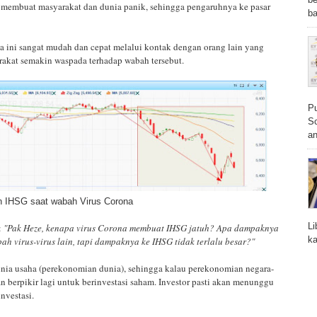
nar membuat masyarakat dan dunia panik, sehingga pengaruhnya ke pasar
ba
a ini sangat mudah dan cepat melalui kontak dengan orang lain yang
yarakat semakin waspada terhadap wabah tersebut.
Pu
Sc
an
 IHSG saat wabah Virus Corona
Li
:
"Pak Heze, kenapa virus Corona membuat IHSG jatuh? Apa dampaknya
ka
h virus-virus lain, tapi dampaknya ke IHSG tidak terlalu besar?"
nia usaha (perekonomian dunia), sehingga kalau perekonomian negara-
an berpikir lagi untuk berinvestasi saham. Investor pasti akan menunggu
investasi.