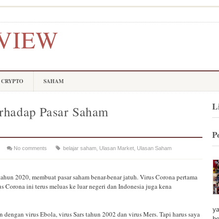
VIEW
CRYPTO
SAHAM
L
rhadap Pasar Saham
P
No comments
belajar saham
,
Ulasan Market
,
Ulasan Saham
ahun 2020, membuat pasar saham benar-benar jatuh. Virus Corona pertama
s Corona ini terus meluas ke luar negeri dan Indonesia juga kena
ya
 dengan virus Ebola, virus Sars tahun 2002 dan virus Mers. Tapi harus saya
be