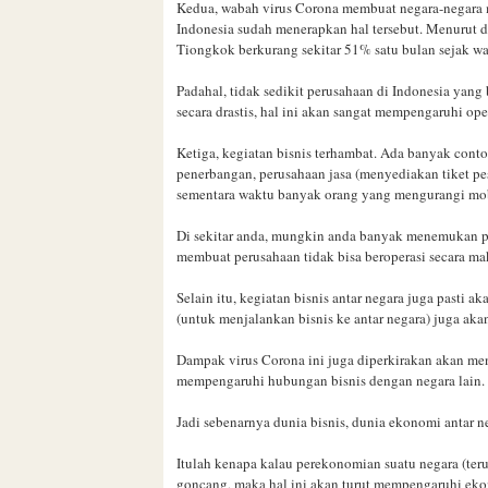
Kedua, w
abah virus Corona membuat negara-negara 
Indonesia sudah menerapkan hal tersebut. Menurut d
Tiongkok berkurang sekitar 51% satu bulan sejak w
Padahal, tidak sedikit perusahaan di Indonesia yan
secara drastis, hal ini akan sangat mempengaruhi op
Ketiga, kegiatan bisnis terhambat. Ada banyak contoh
penerbangan, perusahaan jasa (menyediakan tiket p
sementara waktu banyak orang yang mengurangi mob
Di sekitar anda, mungkin anda banyak menemukan p
membuat perusahaan tidak bisa beroperasi secara ma
Selain itu, kegiatan bisnis antar negara juga pasti 
(untuk menjalankan bisnis ke antar negara) juga aka
Dampak virus Corona ini juga diperkirakan akan me
mempengaruhi hubungan bisnis dengan negara lain
Jadi sebenarnya dunia bisnis, dunia ekonomi antar 
Itulah kenapa kalau perekonomian suatu negara (ter
goncang, maka hal ini akan turut mempengaruhi ekon