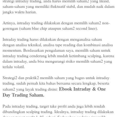
strategi intraday trading, anda harus memilih saham2 yang likuid,
saham-saham yang memiliki fluktuatif stabil, dan mudah naik dalam
jangka waktu harian.
Artinya, intraday trading dilakukan dengan memilih saham2 non-
gorengan (saham blue chip ataupun saham2 second liner).
Intraday trading harus dilakukan dengan menganalisa saham
dengan analisa teknikal, analisa tape reading dan kombinasi analisa
momentum. Berdasarkan pengalaman saya, memilih saham untuk
intraday trading cenderung lebih mudah ketimbang scalping, karena
dalam intraday, anda bisa mengurangi risiko memilih saham2 yang
terlalu volatil.
Strategi2 dan praktik2 memilih saham yang bagus untuk intraday
trading, sudah pernah kita bahas bersama secara lengkap, beserta
Ebook Intraday & One
saham2 yang layak trading disini:
Day Trading Saham.
Pada intraday trading, target take profit anda juga lebih rendah
dibandingkan scalping trading. Idealnya, intraday trading dilakukan
dengan target profit 1-4% sehari. Sedangkan scalping (memilih